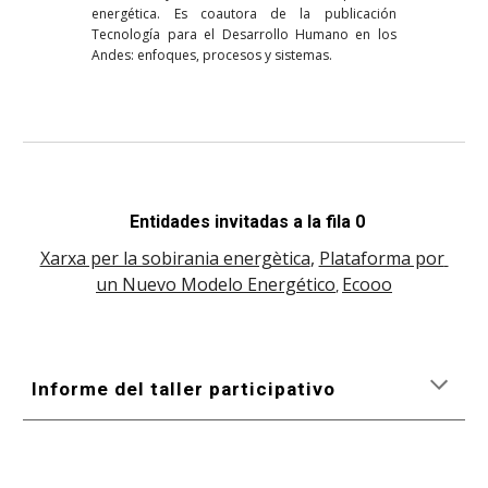
energética. Es coautora de la publicación
Tecnología para el Desarrollo Humano en los
Andes: enfoques, procesos y sistemas.
Enti
d
a
de
s 
invitada
s a la fila 0
Xarxa per la sobirania energètica
, 
Plataforma por 
un Nuevo Modelo Energético
Ecooo
, 
Informe del taller participativo