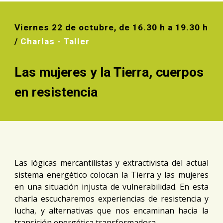
Vierne
s
22
 de
octubre
, de 1
6.
30 h a 19
.
30 h 
/ 
Charla
s - Taller
L
as mujere
s 
y
 la Tierra, c
uerpo
s 
en resist
e
ncia
Las lógicas mercantilistas y extractivista del actual
sistema energético colocan la Tierra y las mujeres
en una situación injusta de vulnerabilidad. En esta
charla escucharemos experiencias de resistencia y
lucha, y alternativas que nos encaminan hacia la
transición energética transformadora.