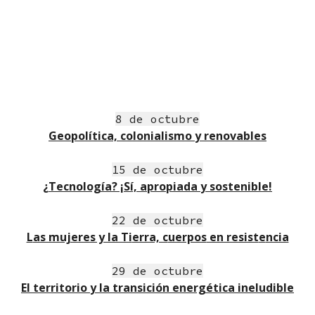
8
 d
e 
octubre
Geopolítica, colonialism
o
y
 renovables
15 d
e 
octu
bre
¿
Tecnolog
í
a? ¡Sí, apropiada 
y 
sostenible!
22 d
e 
octub
re
L
as mujeres y la Ti
erra, c
uerpos
 en resist
e
ncia
29 d
e 
octu
bre
El territorio 
y
 la transición energ
ét
ica ineludible