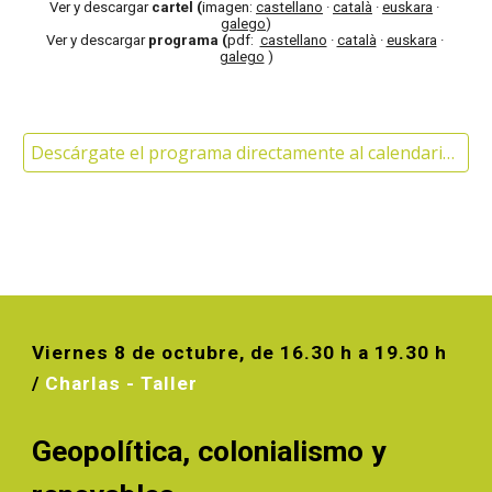
Ve
r
y 
descargar 
cartel
(
ima
gen
: 
castellano
 · 
català
 · 
euskara
 · 
galego
)
Ve
r
y
 descargar 
programa
(
pdf:
castellano
 ·
català
 · 
euskara
 · 
galego
 )
Descárgate el programa directamente al calendario de tu móvil > >
Vierne
s
8
de 
octubre
, de 1
6.
30 h a 19
.
30 h 
/ 
Charla
s - Taller
Geopolítica, colonialism
o
y