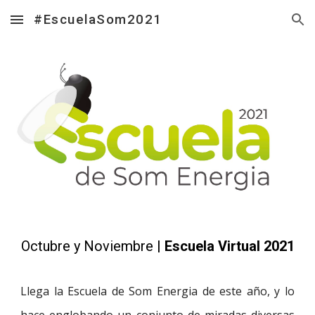
#EscuelaSom2021
Skip to main content
Skip to navigation
Octubre 
y
 Noviembre
 | Esc
ue
la Virtual 2021
Llega la Escuela de Som Energia de este año, y lo
hace englobando un conjunto de miradas diversas