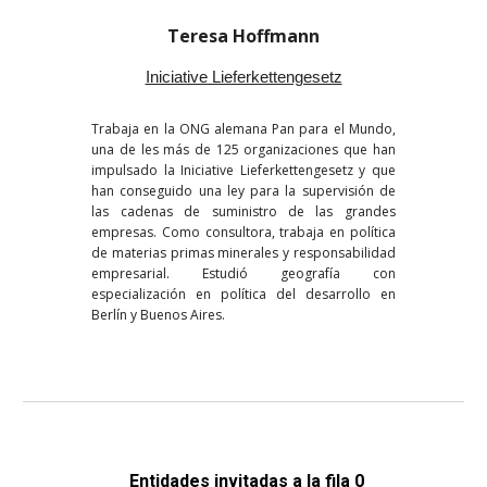
Teresa Hoffmann
Iniciative Lieferkettengesetz
Trabaja en la ONG alemana Pan para el Mundo,
una de les más de 125 organizaciones que han
impulsado la Iniciative Lieferkettengesetz y que
han conseguido
una
ley
p
ara
la supervisión de
l
a
s caden
a
s de su
ministro
de l
a
s grandes
empres
a
s
. Como consultora, trabaja en política
de materias primas minerales y responsabilidad
empresarial. Estudió geografía con
especialización en política del desarrollo en
Berlín y Buenos Aires.
Enti
d
a
de
s 
invitada
s a la fila 0