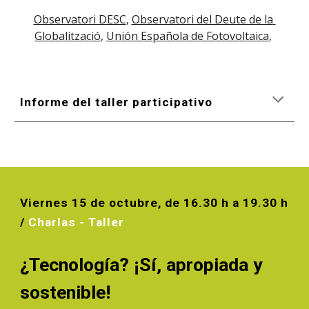
Observatori DESC
, 
Observatori del Deute de la 
Globalització
, 
Unión Española de Fotovoltaica
, 
Informe del taller participativo
Viern
es
15
 de
octubre
, de 1
6.
30 h a 19
.
30 h 
/
Charla
s - Taller
¿
Tecnolog
í
a? ¡Sí, apropiada 
y
sostenible!